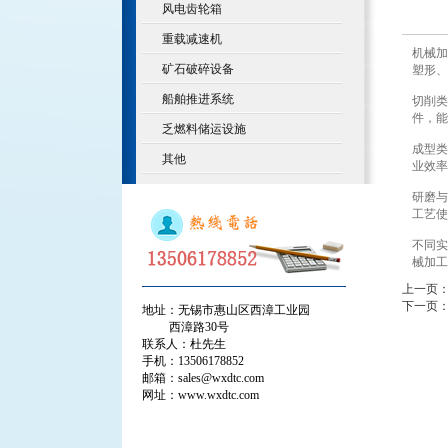
风电齿轮箱
重载减速机
机械加
矿石破碎设备
塑形、
船舶推进系统
切削类
件，能
乏燃料储运设施
成型类
其他
业效率
研磨与
工艺使
不同实
械加工
上一页
下一页
地址：无锡市惠山区西漳工业园
西漳路30号
联系人：杜先生
手机：13506178852
邮箱：sales@wxdtc.com
网址：www.wxdtc.com