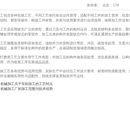
发布者： 点击：178
工包含多种实操工艺，不同工艺依托各自运作原理，适配不同工件的加工需求，也是
切削、塑形等操作，根据工件材质、外形与使用要求进行合理选用，保障加工作业有
工艺是应用较为广泛的类型，通过刀具与工件的相对运动，去除原材料多余部分，塑
够处理常规形态的零部件，加工出来的构件表面状态均匀，可满足通用生产的基础要
工艺侧重改变材料原有形态，借助外力对原料进行弯折、冲压、锻造等处理，无需大
稳定，多用于标准化构件的批量生产，在基础制造领域使用频次较高。
打磨类工艺主要作用于工件表面，对加工后的构件做表层处理，优化表面质感，让构
用，作为收尾工序完善成品品质。
操工艺各有优势与适用范围，实际生产中会结合工件设计要求、材质特性搭配使用。
作业兼顾实用性与适配性，持续支撑各类制造环节运转。
：机械加工关于车削加工的工艺特点
：机械加工厂的加工范围与技术优势