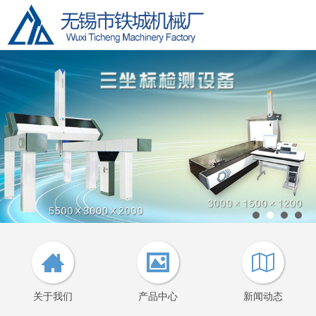
关于我们
产品中心
新闻动态