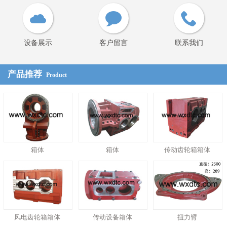
设备展示
客户留言
联系我们
产品推荐
Product
箱体
箱体
传动齿轮箱箱体
扭力臂
风电齿轮箱箱体
传动设备箱体